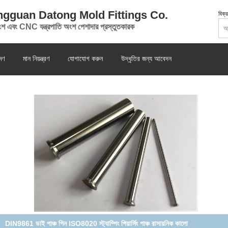
gguan Datong Mold Fittings Co.
বিক্র
ংশ এবং CNC যন্ত্রপাতি অংশ পেশাদার প্রস্তুতকারক
মণ
মান নিয়ন্ত্রণ
যোগাযোগ করুন
উদ্ধৃতির জন্য আবেদন
ASP23 D2 মেটাল স্ট্যাম্পিং পাঞ্চ, স্ক্র্যাপলেস বারিং পাঞ্চ মিসুমি স্ট্যান্ডার্ড