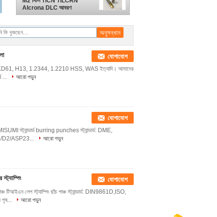
M2 স্টিল TiCN TILCRN
Alcrona DLC আবরণ
লো
যোগাযোগ
 উপাদান: SKD61, H13, 1.2344, 1.2210 HSS, WAS ইত্যাদি। আমাদের
ষ ...
আরো পড়ুন
যোগাযোগ
পাঞ্চ MISUMI স্ট্যান্ডার্ড burring punches স্ট্যান্ডার্ড: DME,
/D2/ASP23...
আরো পড়ুন
্ট্যাম্পিং
যোগাযোগ
াঞ্চ টিআইএন লেপ স্ট্যাম্পিং ছাঁচ পাঞ্চ স্ট্যান্ডার্ড: DIN9861D,ISO,
ৃষ...
আরো পড়ুন