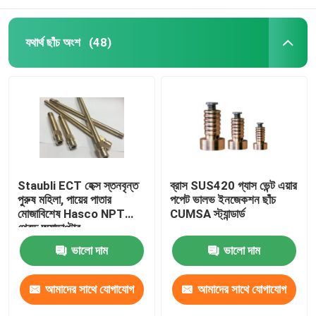
যথার্থ ছাঁচ অংশ
(48)
Staubli ECT হেক্স স্তনবৃন্ত
ব্রাস SUS420 গ্যাস ভেন্ট এয়ার
পুরুষ মহিলা, পায়ের পাতার
পপেট ভালভ ইনজেকশন ছাঁচ
মোজাবিশেষ Hasco NPT
CUMSA স্ট্যান্ডার্ড
থ্রেড অ্যাডাপ্টার
ভালো দাম
ভালো দাম
আমাদের সাথে যোগাযোগ
আমাদের সাথে যোগাযোগ