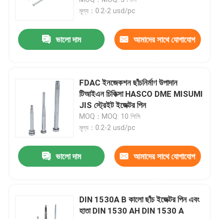
মূল্য：0.2-2 usd/pc
স্প্রু বুশিং
ভালো দাম
আমাদের সাথে যোগাযোগ
কোর পিন ইনজেকশন ছাঁচনির্মাণ
করুন
FDAC ইনজেকশন ছাঁচনির্মাণ উপাদান
ছাঁচ কোর পিন
টিআইএন চিকিত্সা HASCO DME MISUMI
JIS স্ট্রেইট ইজেক্টর পিন
MOQ：MOQ: 10 পিসি
CNC মেশিনিং যন্ত্রাংশ
মূল্য：0.2-2 usd/pc
CNC মিলিং অংশ
ভালো দাম
আমাদের সাথে যোগাযোগ
করুন
CNC বাঁক অংশ
DIN 1530A B কালো ছাঁচ ইজেক্টর পিন এবং
হাতা DIN 1530 AH DIN 1530 A
নির্ভুলতা মেশিন অংশ