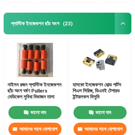
করুন
করুন
প্লাস্টিক ইনজেকশন ছাঁচ অংশ
(23)
নাইলন রজন প্লাস্টিক ইনজেকশন
হাসকো ইনজেকশন মোল্ড পার্টস
ছাঁচ অংশ ঘর্ষণ Pullers
পিএল সিরিজ, ডিএমই টেপারড
মেডিকেল সুবিধা বিভাজন তালা
ইন্টারলকস মিসুমি
ভালো দাম
ভালো দাম
আমাদের সাথে যোগাযোগ
আমাদের সাথে যোগাযোগ