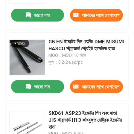
ভালো দাম
আমাদের সাথে যোগাযোগ
পণ্য
করুন
যথার্থ ছাঁচ অংশ
GB EN ইজেক্টর পিন মোল্ডিং DME MISUMI
HASCO স্ট্যান্ডার্ড স্ট্রেইট হার্ডেনড হাতা
প্লাস্টিক ইনজেকশন ছাঁচ অংশ
MOQ：MOQ: 10 পিসি
মূল্য：0.2-2 usd/pc
ইজেক্টর পিন এবং হাতা
ভালো দাম
আমাদের সাথে যোগাযোগ
ডাই পাঞ্চ পিন
করুন
ব্লকের অবস্থান
SKD61 ASP23 ইজেক্টর পিন এবং হাতা
JIS স্ট্যান্ডার্ড H13 কাঁধযুক্ত মেট্রিক ইজেক্টর
হাতা
গাইড পিন এবং বুশিং
MOQ：MOQ: 5 পিসি