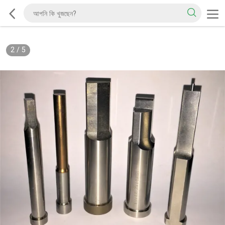
2
/
5