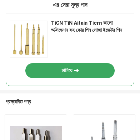
এর সেরা মূল্য পান
TiCN TiN Aitain Ticrn কালো
অক্সিডেশন সহ কোর পিন সোজা ইজেক্টর পিন
চালিয়ে
প্রস্তাবিত পণ্য